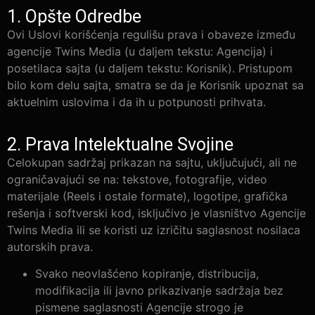
1. Opšte Odredbe
Ovi Uslovi korišćenja regulišu prava i obaveze između
agencije Twins Media (u daljem tekstu: Agencija) i
posetilaca sajta (u daljem tekstu: Korisnik). Pristupom
bilo kom delu sajta, smatra se da je Korisnik upoznat sa
aktuelnim uslovima i da ih u potpunosti prihvata.
2. Prava Intelektualne Svojine
Celokupan sadržaj prikazan na sajtu, uključujući, ali ne
ograničavajući se na: tekstove, fotografije, video
materijale (Reels i ostale formate), logotipe, grafička
rešenja i softverski kod, isključivo je vlasništvo Agencije
Twins Media ili se koristi uz izričitu saglasnost nosilaca
autorskih prava.
Svako neovlašćeno kopiranje, distribucija,
modifikacija ili javno prikazivanje sadržaja bez
pismene saglasnosti Agencije strogo je