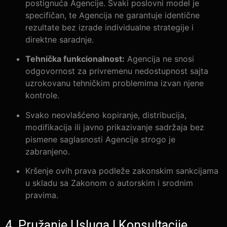
postignuća Agencije. Svaki poslovni model je
specifičan, te Agencija ne garantuje identične
rezultate bez izrade individualne strategije i
direktne saradnje.
Tehnička funkcionalnost:
Agencija ne snosi
odgovornost za privremenu nedostupnost sajta
uzrokovanu tehničkim problemima izvan njene
kontrole.
Svako neovlašćeno kopiranje, distribucija,
modifikacija ili javno prikazivanje sadržaja bez
pismene saglasnosti Agencije strogo je
zabranjeno.
Kršenje ovih prava podleže zakonskim sankcijama
u skladu sa Zakonom o autorskim i srodnim
pravima.
4. Pružanje Usluga I Konsultacije