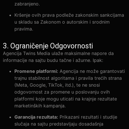
zabranjeno.
Kršenje ovih prava podleže zakonskim sankcijama
u skladu sa Zakonom o autorskim i srodnim
pravima.
3. Ograničenje Odgovornosti
Agencija Twins Media ulaže maksimalne napore da
informacije na sajtu budu tačne i ažurne. Ipak:
Promene platformi:
Agencija ne može garantovati
trajnu stabilnost algoritama i pravila trećih strana
(Meta, Google, TikTok, itd.), te ne snosi
odgovornost za promene u poslovanju ovih
platformi koje mogu uticati na krajnje rezultate
marketinških kampanja.
Garancija rezultata:
Prikazani rezultati i studije
slučaja na sajtu predstavljaju dosadašnja