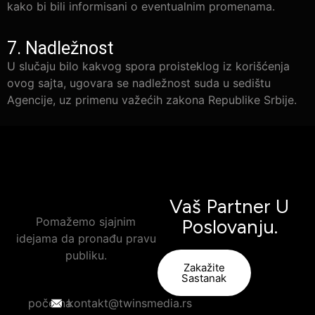
kako bi bili informisani o eventualnim promenama.
7. Nadležnost
U slučaju bilo kakvog spora proisteklog iz korišćenja
ovog sajta, ugovara se nadležnost suda u sedištu
Agencije, uz primenu važećih zakona Republike Srbije.
Vaš Partner U
Pomažemo sjajnim
Poslovanju.
idejama da pronađu pravu
publiku.
Zakažite
Sastanak
početna
kontakt@twinsmedia.rs