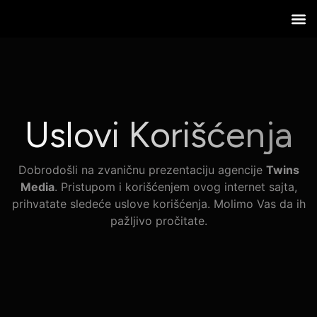
Naše
Bespla
Uslovi Korišćenja
Dobrodošli na zvaničnu prezentaciju agencije
Twins
Media
. Pristupom i korišćenjem ovog internet sajta,
prihvatate sledeće uslove korišćenja. Molimo Vas da ih
pažljivo pročitate.