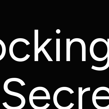
ockin
 Secr