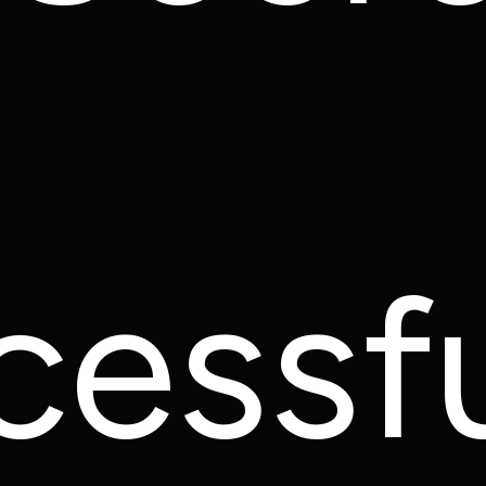
cessf