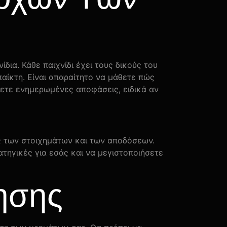
δια. Κάθε παιχνίδι έχει τους δικούς του
αίκτη. Είναι απαραίτητο να μάθετε πώς
βετε ενημερωμένες αποφάσεις, ειδικά αν
ες των στοιχημάτων και των αποδόσεων.
τηγικές για εσάς και να μεγιστοποιήσετε
ησης