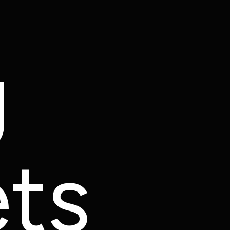
g
ets