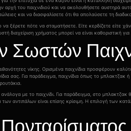
ια την επιτυχία σε ένα καζίνο είναι η κατάλληλη διαχεί
ν αρχή του παιχνιδιού και να ακολουθήσετε αυστηρά αυτ
απώλειες και να διασφαλίσετε ότι θα απολαύσετε τη διαδικα
 να ξέρετε πότε να σταματήσετε. Είτε κερδίζετε είτε χάνε
στή διαχείριση χρήματος μπορεί να είναι καθοριστική για 
ν Σωστών Παιχν
 πιθανότητες νίκης. Ορισμένα παιχνίδια προσφέρουν καλύτ
ίδια σας. Για παράδειγμα, παιχνίδια όπως το μπλακτζακ 
ρουτάκια.
ν ανάλογα με το παιχνίδι. Για παράδειγμα, στο μπλακτζακ
 των αντιπάλων είναι επίσης κρίσιμη. Η επιλογή των κατά
 Πονταρίσματος