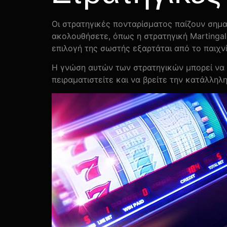
Οι στρατηγικές πονταρίσματος παίζουν σημα
ακολουθήσετε, όπως η στρατηγική Martingale
επιλογή της σωστής εξαρτάται από το παιχνίδ
Η γνώση αυτών των στρατηγικών μπορεί να σ
πειραματιστείτε και να βρείτε την κατάλληλ