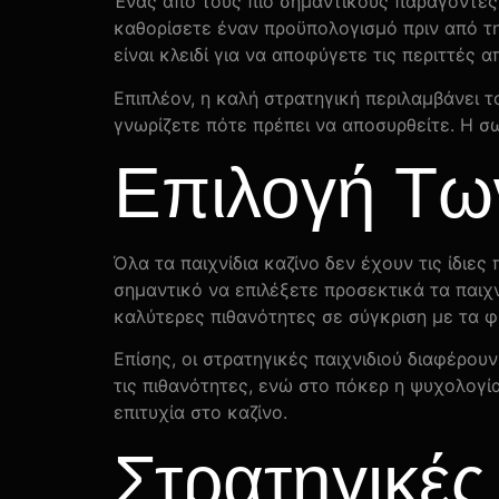
Ένας από τους πιο σημαντικούς παράγοντες γ
καθορίσετε έναν προϋπολογισμό πριν από τη
είναι κλειδί για να αποφύγετε τις περιττές 
Επιπλέον, η καλή στρατηγική περιλαμβάνει το
γνωρίζετε πότε πρέπει να αποσυρθείτε. Η σω
Επιλογή Τω
Όλα τα παιχνίδια καζίνο δεν έχουν τις ίδιες
σημαντικό να επιλέξετε προσεκτικά τα παιχν
καλύτερες πιθανότητες σε σύγκριση με τα φ
Επίσης, οι στρατηγικές παιχνιδιού διαφέρου
τις πιθανότητες, ενώ στο πόκερ η ψυχολογία
επιτυχία στο καζίνο.
Στρατηγικές