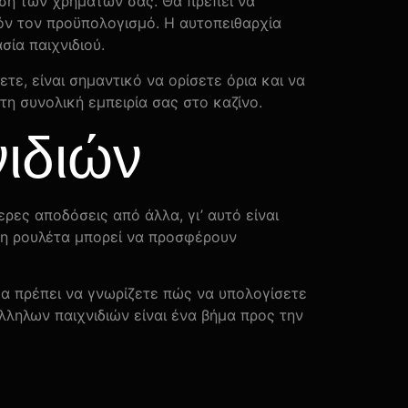
ριση των χρημάτων σας. Θα πρέπει να
όν τον προϋπολογισμό. Η αυτοπειθαρχία
σία παιχνιδιού.
τε, είναι σημαντικό να ορίσετε όρια και να
τη συνολική εμπειρία σας στο καζίνο.
ιδιών
ερες αποδόσεις από άλλα, γι’ αυτό είναι
ή η ρουλέτα μπορεί να προσφέρουν
 θα πρέπει να γνωρίζετε πώς να υπολογίσετε
λληλων παιχνιδιών είναι ένα βήμα προς την