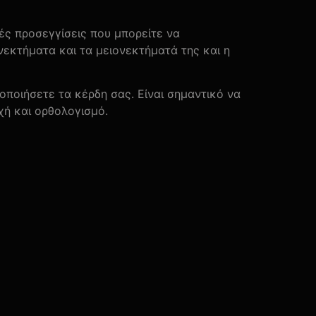
ές προσεγγίσεις που μπορείτε να
νεκτήματα και τα μειονεκτήματά της και η
οποιήσετε τα κέρδη σας. Είναι σημαντικό να
χή και ορθολογισμό.